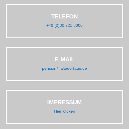
TELEFON
+49 (0)30 721 8000
E-MAIL
pension@altedorfaue.de
IMPRESSUM
Hier klicken