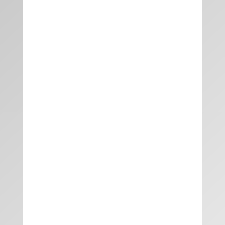
Sonntag) buchen, kostet das
Doppelzimmer ab 44,00 € pro Person und
Nacht.
Jetzt buchen
DOPPELZIMMER MIT BALKON
ab 42 € pro Nacht
Die genannten Preise verstehen sich pro
Person und Nacht. Möchten Sie nur eine
Übernachtung am Wochenende (Freitag –
Sonntag) buchen, kostet das
Doppelzimmer ab 75,00 € pro Person und
Nacht.
Jetzt buchen