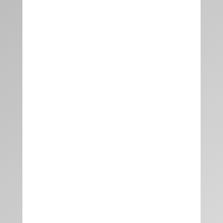
Person und Nacht. Möchten Sie nur eine
Übernachtung am Wochenende (Freitag –
Sonntag) buchen, kostet das
Einzelzimmer ab 65,00 € pro Person und
Nacht.
Jetzt buchen
DOPPELZIMMER
ab 40 € pro Nacht
Die genannten Preise verstehen sich pro
Person und Nacht. Möchten Sie nur eine
Übernachtung am Wochenende (Freitag –