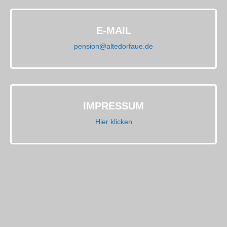
E-MAIL
pension@altedorfaue.de
IMPRESSUM
Hier klicken