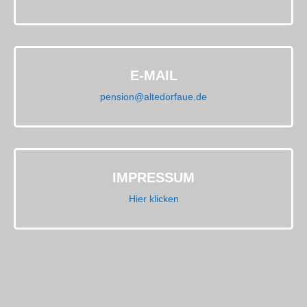
E-MAIL
pension@altedorfaue.de
IMPRESSUM
Hier klicken