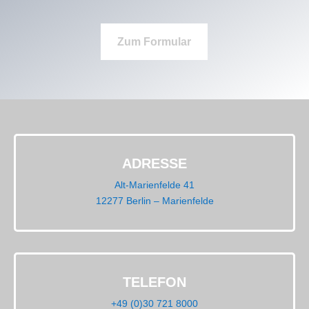
Zum Formular
ADRESSE
Alt-Marienfelde 41
12277 Berlin – Marienfelde
TELEFON
+49 (0)30 721 8000